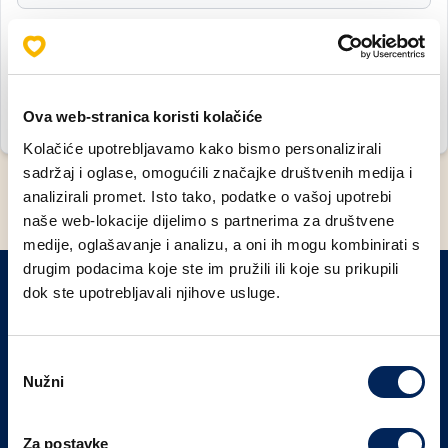
Zaboravili ste lozinku?
Prijavi se
Ova web-stranica koristi kolačiće
Nemate korisnički račun? Kreirajte ga
Kolačiće upotrebljavamo kako bismo personalizirali
sadržaj i oglase, omogućili značajke društvenih medija i
analizirali promet. Isto tako, podatke o vašoj upotrebi
naše web-lokacije dijelimo s partnerima za društvene
medije, oglašavanje i analizu, a oni ih mogu kombinirati s
drugim podacima koje ste im pružili ili koje su prikupili
dok ste upotrebljavali njihove usluge.
PRIJAVITE SE NA NAŠ NEWSLETTER
Odabir
Prijavi se
Nužni
pristanka
Za postavke