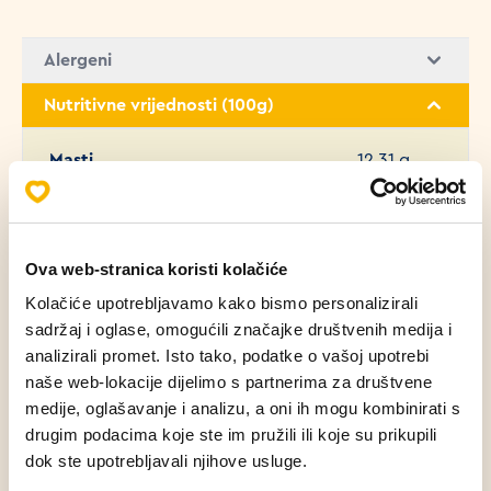
Alergeni
Nutritivne vrijednosti (100g)
Masti
12.31 g
Zasićene masne kiseline
5.04 g
Ova web-stranica koristi kolačiće
Ugljikohidrati
26.81 g
Kolačiće upotrebljavamo kako bismo personalizirali
sadržaj i oglase, omogućili značajke društvenih medija i
Bjelančevine
10.73 g
analizirali promet. Isto tako, podatke o vašoj upotrebi
naše web-lokacije dijelimo s partnerima za društvene
medije, oglašavanje i analizu, a oni ih mogu kombinirati s
Sol
1.37 g
drugim podacima koje ste im pružili ili koje su prikupili
dok ste upotrebljavali njihove usluge.
Šećer
1.43 g