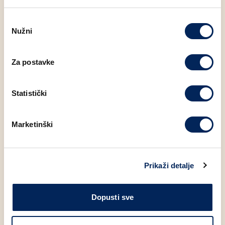
Odabir
Nužni
pristanka
Moglo bi Vas zanimati
Za postavke
Statistički
Marketinški
Prikaži detalje
IP
I
Dopusti sve
SENDVIČ S PILETINOM 230g
WRAP TUNA 230g
S