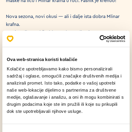
maske na licu i Mlinar krafna u ruci. Fašnik je krenuo!
Nova sezona, novi okusi — ali i dalje ista dobra Mlinar
krafna.
Predstavljamo ti četiri premium zvijezde:
Nutella 🤎
Pistacija 💚
Ova web-stranica koristi kolačiće
Malina–Vanilija 💗
Kolačiće upotrebljavamo kako bismo personalizirali
Čoko Duo 🤍
sadržaj i oglase, omogućili značajke društvenih medija i
analizirali promet. Isto tako, podatke o vašoj upotrebi
Svaki okus ima svoju vibru, a svaki dolazi u pakiranju
naše web-lokacije dijelimo s partnerima za društvene
koje klinci već obožavaju! Naša cool kutija nije samo
medije, oglašavanje i analizu, a oni ih mogu kombinirati s
drugim podacima koje ste im pružili ili koje su prikupili
kutija — ona se pretvara u masku. Tigar? Leptir?
dok ste upotrebljavali njihove usluge.
Princeza s krunom? Sve može!
Samo odvoji masku po označenom rubu, presavij,
Odabir