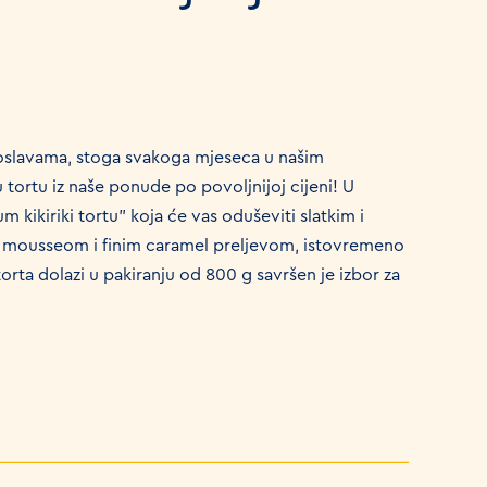
roslavama, stoga svakoga mjeseca u našim
ortu iz naše ponude po povoljnijoj cijeni! U
m kikiriki tortu” koja će vas oduševiti slatkim i
i mousseom i finim caramel preljevom, istovremeno
orta dolazi u pakiranju od 800 g savršen je izbor za