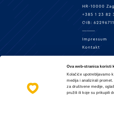
HR-10000 Za
+385 1 23 82
OIB: 6229671
Impressum
Kontakt
Ova web-stranica koristi 
Kolačiće upotrebljavamo ka
medija i analizirali promet
za društvene medije, oglaš
pružili ili koje su prikupili
@ MLINA