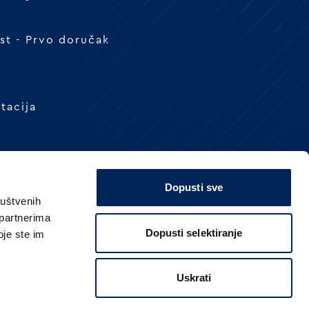
t - Prvo doručak
tacija
Dopusti sve
ruštvenih
 partnerima
Dopusti selektiranje
oje ste im
Uskrati
ridržana