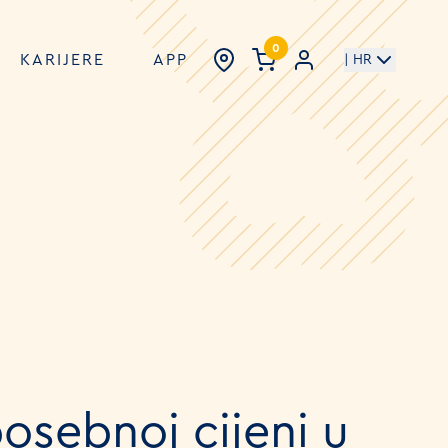
0
KARIJERE
APP
| HR
posebnoj cijeni u