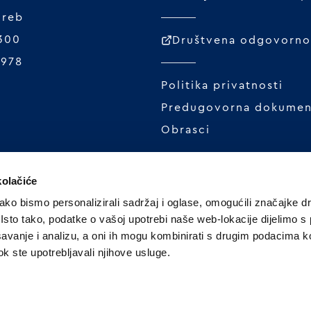
greb
 300
Društvena odgovornos
1978
Politika privatnosti
Predugovorna dokumen
Obrasci
kolačiće
ko bismo personalizirali sadržaj i oglase, omogućili značajke d
. Isto tako, podatke o vašoj upotrebi naše web-lokacije dijelimo s
avanje i analizu, a oni ih mogu kombinirati s drugim podacima k
 dok ste upotrebljavali njihove usluge.
R pekarska industrija d.o.o. | 2026 Sva prava p