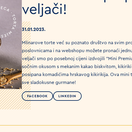
veljači!
31.01.2023.
Mlinarove torte već su poznato društvo na svim p
poslovnicama i na webshopu možete pronaći jednu t
veljači smo po posebnoj cijeni izdvojili “Mini Premiu
sočnim okusom s mekanim kakao biskvitom, kikirik
posipana komadićima hrskavog kikirikija. Ova mini t
sve sladokusne gurmane!
FACEBOOK
LINKEDIN