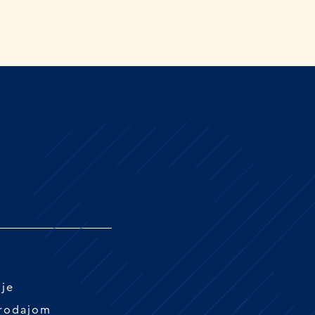
nje
prodajom