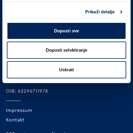
PRIJAVITE SE NA NAŠ NEWSLETTER
Prikaži detalje
Prijavi se
Dopusti sve
Dopusti selektiranje
MLINAR pekarska industrija d.o.o.
Radnička cesta 228c
Uskrati
HR-10000 Zagreb
+385 1 23 82 300
OIB: 62296711978
Impressum
Kontakt