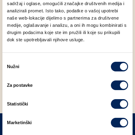
sadržaj i oglase, omogućili značajke društvenih medija i
osvojenih pečata osvajaš poudu za užinu gratis!
analizirali promet. Isto tako, podatke o vašoj upotrebi
naše web-lokacije dijelimo s partnerima za društvene
Akcija traje do 30.9.2023. ili do isteka zaliha. Detalje
medije, oglašavanje i analizu, a oni ih mogu kombinirati s
pogledajte
ovdje
.
drugim podacima koje ste im pružili ili koje su prikupili
dok ste upotrebljavali njihove usluge.
FACEBOOK
LINKEDIN
Odabir
Nužni
pristanka
POVRATAK NA NOVOSTI
Za postavke
Statistički
Marketinški