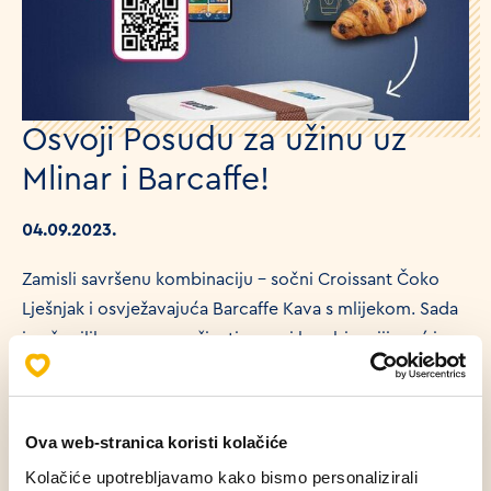
Osvoji Posudu za užinu uz
Mlinar i Barcaffe!
04.09.2023.
Zamisli savršenu kombinaciju – sočni Croissant Čoko
Lješnjak i osvježavajuća Barcaffe Kava s mlijekom. Sada
imaš priliku ne samo uživati u ovoj kombinaciji, već i
osvojiti posebnu posudu za užinu!
U periodu od 4.9. do 30.9.2023. kupi 5x Croissant Čoko
Ova web-stranica koristi kolačiće
Lješnjak + Barcaffe Kavu s mlijekom, skeniraj Mlinar
Kolačiće upotrebljavamo kako bismo personalizirali
aplikaciju te prikupljaj digitalne pečate. Nakon 5