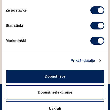
Za postavke
Za pristup pečatima preuzmi najnoviju verziju aplikacije.
Više informacija pronađi u Mlinar Loyalty aplikaciji. 🍕✨
Statistički
FACEBOOK
LINKEDIN
Marketinški
POVRATAK NA NOVOSTI
Prikaži detalje
Dopusti sve
Dopusti selektiranje
PRIJAVITE SE NA NAŠ NEWSLETTER
Uskrati