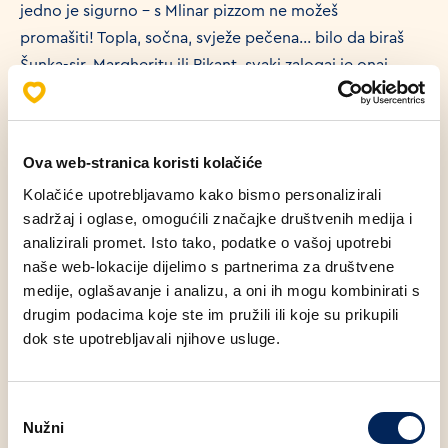
jedno je sigurno - s Mlinar pizzom ne možeš
promašiti! Topla, sočna, svježe pečena… bilo da biraš
Šunka-sir, Margheritu ili Pikant, svaki zalogaj je onaj
pravi.
A sad zamisli ovo - uzmeš šnitu pizze… pa još jednu… i
Ova web-stranica koristi kolačiće
na kraju dobiješ cijelu BESPLATNU pizzu🍕
Kolačiće upotrebljavamo kako bismo personalizirali
sadržaj i oglase, omogućili značajke društvenih medija i
analizirali promet. Isto tako, podatke o vašoj upotrebi
Uz Mlinar loyalty aplikaciju, dovoljno je kupiti šnitu
naše web-lokacije dijelimo s partnerima za društvene
pizze, skenirati aplikaciju na blagajni i već si na putu do
medije, oglašavanje i analizu, a oni ih mogu kombinirati s
nagrade. Za svaku kupljenu šnitu dobivaš 1 pečat, a kada
drugim podacima koje ste im pružili ili koje su prikupili
dok ste upotrebljavali njihove usluge.
skupiš ukupno 5 pečata, u aplikaciji te čeka kupon za
FREE pizzu šunka-sir. Nemreš fulat. Doslovno. Preuzmi
Mlinar aplikaciju, skupljaj pečate i osvoji svoju FREE
Odabir
pizzu.
Nužni
pristanka