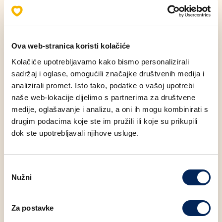
0,5 L i osvoji svoj pečat.
👉 Svaki combo = 1 pečat
Ova web-stranica koristi kolačiće
Kolačiće upotrebljavamo kako bismo personalizirali
sadržaj i oglase, omogućili značajke društvenih medija i
👉 5 pečata = 1000 bodova
analizirali promet. Isto tako, podatke o vašoj upotrebi
naše web-lokacije dijelimo s partnerima za društvene
medije, oglašavanje i analizu, a oni ih mogu kombinirati s
👉 Bodove mijenjaš za free proizvode na kuponima u
drugim podacima koje ste im pružili ili koje su prikupili
appu
dok ste upotrebljavali njihove usluge.
Skeniraj aplikaciju pri kupnji combo ponude i pečat će
Odabir
se prikazati u banneru pod Nagrade. Preuzmi Mlinar
Nužni
pristanka
loyalty aplikaciju i uživaj u pogodnostima🎒✨
Za postavke
FACEBOOK
LINKEDIN