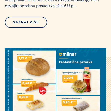
imaš priliku ne samo uživati u ovoj kombinaciji, već i
osvojiti posebnu posudu za užinu! U p...
SAZNAJ VIŠE