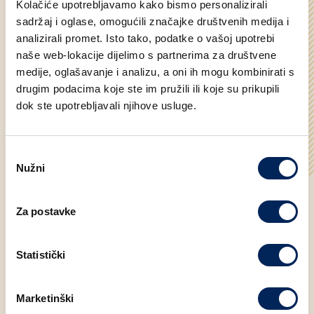
Kolačiće upotrebljavamo kako bismo personalizirali
sadržaj i oglase, omogućili značajke društvenih medija i
analizirali promet. Isto tako, podatke o vašoj upotrebi
naše web-lokacije dijelimo s partnerima za društvene
medije, oglašavanje i analizu, a oni ih mogu kombinirati s
drugim podacima koje ste im pružili ili koje su prikupili
dok ste upotrebljavali njihove usluge.
Odabir
Nužni
pristanka
12.06.2023.
Za postavke
Slasni zalogaji po super
cijenama!
Statistički
Marketinški