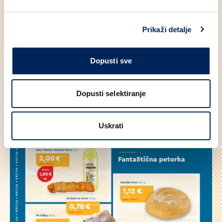
Osigurajte si ukusne trenutke uz našu raznoliku ponudu
proizvoda po odličnim cijenama. Prva naša poslastica,
Prikaži detalje
predivno ukusni Čoko twist, sad je dostupan za samo 1
euro. Savršen spoj čokolade i tijesta...
Dopusti sve
SAZNAJ VIŠE
Dopusti selektiranje
Uskrati