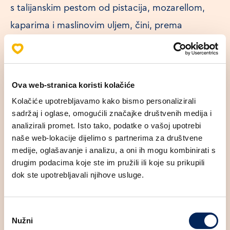
s talijanskim pestom od pistacija, mozarellom,
kaparima i maslinovim uljem, čini, prema
talijanskoj recepturi, savršenu gurmansku
poslasticu koja će vam nakon prvog zalogaja
zasjesti na tron omiljenih Mlinarovih okusa!
Ova web-stranica koristi kolačiće
Kolačiće upotrebljavamo kako bismo personalizirali
sadržaj i oglase, omogućili značajke društvenih medija i
analizirali promet. Isto tako, podatke o vašoj upotrebi
naše web-lokacije dijelimo s partnerima za društvene
medije, oglašavanje i analizu, a oni ih mogu kombinirati s
drugim podacima koje ste im pružili ili koje su prikupili
dok ste upotrebljavali njihove usluge.
Odabir
Nužni
pristanka