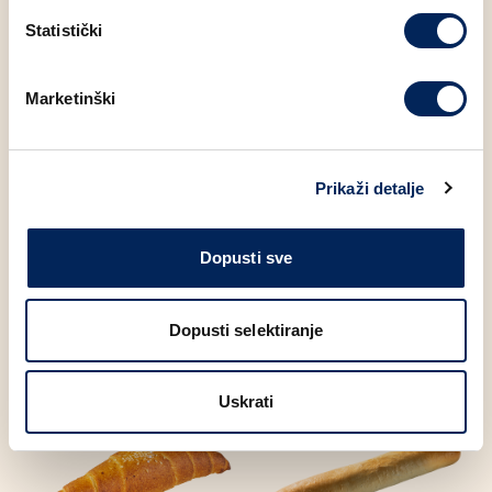
Bjelančevine
11.80 g
Statistički
Sol
1.08 g
Marketinški
Šećer6.1
3.40 g
Prikaži detalje
Dopusti sve
Moglo bi Vas zanimati
Dopusti selektiranje
Uskrati