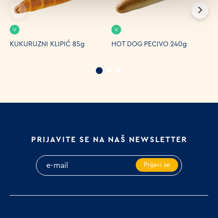
V
V
KUKURUZNI KLIPIĆ 85g
HOT DOG PECIVO 240g
M
2
PRIJAVITE SE NA NAŠ NEWSLETTER
Prijavi se