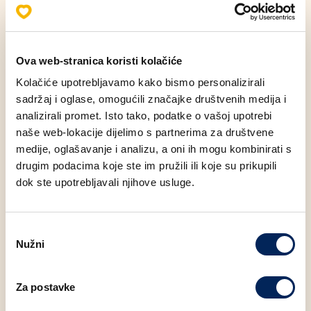
Udio energije u proizvodu (100g)
: 1326 KJ
Energetski sadržaj proizvoda (100g)
: 315 KCAL
Ova web-stranica koristi kolačiće
Kolačiće upotrebljavamo kako bismo personalizirali
sadržaj i oglase, omogućili značajke društvenih medija i
analizirali promet. Isto tako, podatke o vašoj upotrebi
Alergeni
naše web-lokacije dijelimo s partnerima za društvene
medije, oglašavanje i analizu, a oni ih mogu kombinirati s
Nutritivne vrijednosti (100g)
drugim podacima koje ste im pružili ili koje su prikupili
dok ste upotrebljavali njihove usluge.
Masti
8.99 g
Odabir
Zasićene masne kiseline
3.42 g
Nužni
pristanka
Ugljikohidrati
46.65 g
Za postavke