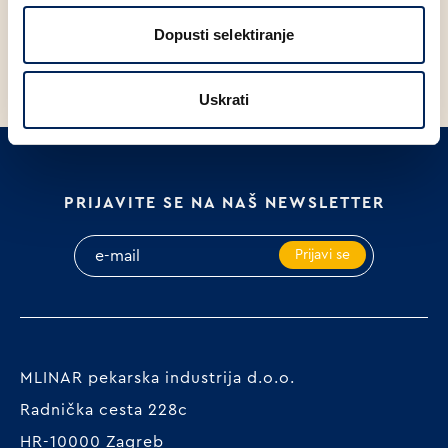
PITA S KRUMPIROM 150g
BUREK MOTANI S MESOM
B
250g
1
Dopusti selektiranje
Uskrati
PRIJAVITE SE NA NAŠ NEWSLETTER
Prijavi se
MLINAR pekarska industrija d.o.o.
Radnička cesta 228c
HR-10000 Zagreb