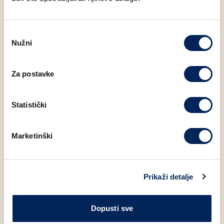
Šećer
2.20 g
Odabir
Nužni
pristanka
Za postavke
Moglo bi Vas zanimati
Statistički
Marketinški
Prikaži detalje
Dopusti sve
V
IP
I