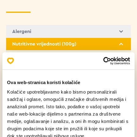
Alergeni
Nutritivne vrijednosti (100g)
Masti
8.90 g
Zasićene masne kiseline
1.40 g
Ova web-stranica koristi kolačiće
Kolačiće upotrebljavamo kako bismo personalizirali
Ugljikohidrati
32.80 g
sadržaj i oglase, omogućili značajke društvenih medija i
analizirali promet. Isto tako, podatke o vašoj upotrebi
Bjelančevine
8.60 g
naše web-lokacije dijelimo s partnerima za društvene
medije, oglašavanje i analizu, a oni ih mogu kombinirati s
drugim podacima koje ste im pružili ili koje su prikupili
Sol
1.10 g
dok ste upotrebljavali njihove usluge.