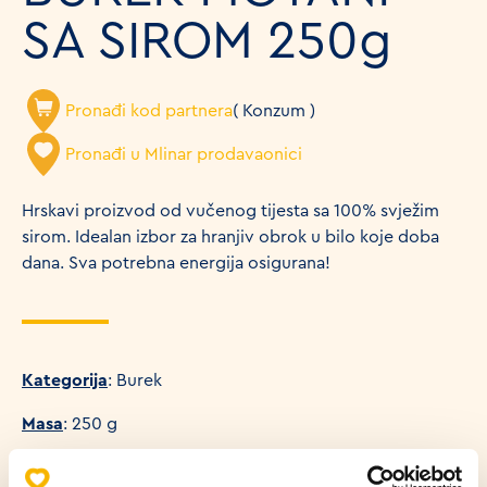
SA SIROM 250g
Pronađi kod partnera
( Konzum )
Pronađi u Mlinar prodavaonici
Hrskavi proizvod od vučenog tijesta sa 100% svježim
sirom. Idealan izbor za hranjiv obrok u bilo koje doba
dana. Sva potrebna energija osigurana!
Kategorija
: Burek
Masa
: 250 g
Udio energije u proizvodu (100g)
: 924 KJ