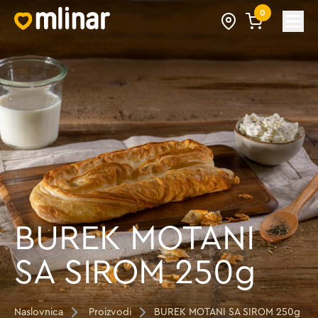
0
Open
BUREK MOTANI
SA SIROM 250g
Naslovnica
Proizvodi
BUREK MOTANI SA SIROM 250g