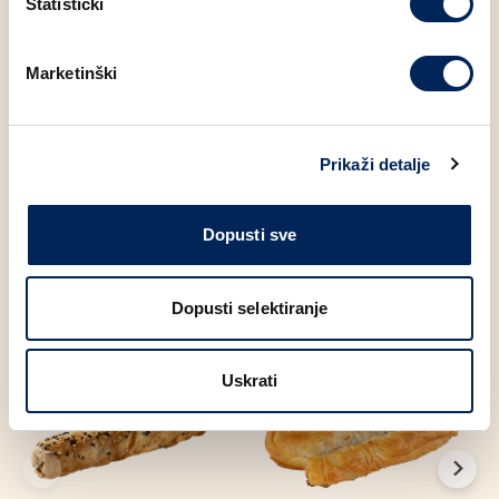
Statistički
Sol
1.67 g
Marketinški
Šećer
2.10 g
Prikaži detalje
Moglo bi Vas zanimati
Dopusti sve
Dopusti selektiranje
Uskrati