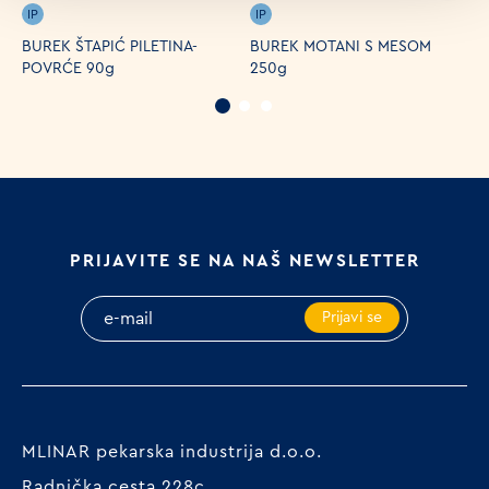
IP
IP
I
BUREK ŠTAPIĆ PILETINA-
BUREK MOTANI S MESOM
B
POVRĆE 90g
250g
1
PRIJAVITE SE NA NAŠ NEWSLETTER
Prijavi se
MLINAR pekarska industrija d.o.o.
Radnička cesta 228c