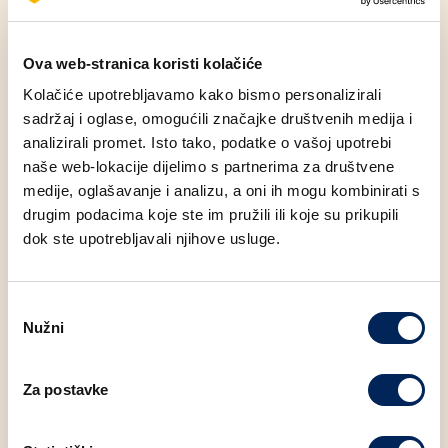
Energetski sadržaj proizvoda (100g)
: 220 KCAL
Ova web-stranica koristi kolačiće
Kolačiće upotrebljavamo kako bismo personalizirali
sadržaj i oglase, omogućili značajke društvenih medija i
Alergeni
analizirali promet. Isto tako, podatke o vašoj upotrebi
naše web-lokacije dijelimo s partnerima za društvene
Nutritivne vrijednosti (100g)
medije, oglašavanje i analizu, a oni ih mogu kombinirati s
drugim podacima koje ste im pružili ili koje su prikupili
Masti
8.71 g
dok ste upotrebljavali njihove usluge.
Zasićene masne kiseline
2.17 g
Odabir
Nužni
pristanka
Ugljikohidrati
25.50 g
Za postavke
Bjelančevine
9.89 g