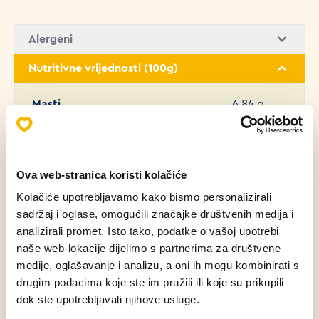
Alergeni
Nutritivne vrijednosti (100g)
Masti
6.84 g
Zasićene masne kiseline
3.24 g
Ova web-stranica koristi kolačiće
Ugljikohidrati
54.31 g
Kolačiće upotrebljavamo kako bismo personalizirali
sadržaj i oglase, omogućili značajke društvenih medija i
Bjelančevine
8.60 g
analizirali promet. Isto tako, podatke o vašoj upotrebi
naše web-lokacije dijelimo s partnerima za društvene
medije, oglašavanje i analizu, a oni ih mogu kombinirati s
Sol
1.16 g
drugim podacima koje ste im pružili ili koje su prikupili
dok ste upotrebljavali njihove usluge.
Šećer
5.24 g