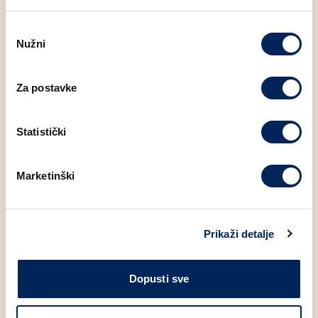
Odabir
Nužni
pristanka
Moglo bi Vas zanimati
Za postavke
Statistički
Marketinški
Prikaži detalje
V
IP
V
I
Dopusti sve
FIT KIFLICA 30g
ŽEMLJA 5/1 300g
L