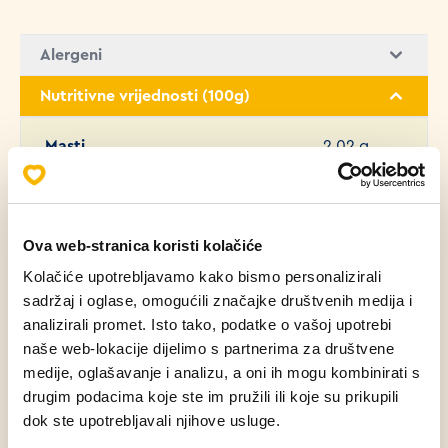
Alergeni
Nutritivne vrijednosti (100g)
Masti
2.02 g
Zasićene masne kiseline
0.40 g
Ova web-stranica koristi kolačiće
Ugljikohidrati
55.95 g
Kolačiće upotrebljavamo kako bismo personalizirali
sadržaj i oglase, omogućili značajke društvenih medija i
Bjelančevine
8.59 g
analizirali promet. Isto tako, podatke o vašoj upotrebi
naše web-lokacije dijelimo s partnerima za društvene
medije, oglašavanje i analizu, a oni ih mogu kombinirati s
Sol
2.66 g
drugim podacima koje ste im pružili ili koje su prikupili
dok ste upotrebljavali njihove usluge.
Šećer
6.40 g