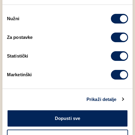
Odabir
Nužni
pristanka
Moglo bi Vas zanimati
Za postavke
Statistički
Marketinški
Prikaži detalje
V
V
I
Dopusti sve
MINI KUKURUZNI CROISSANT
SLANI KLIPIĆ 70g
Ž
25g