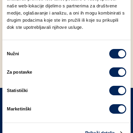
naše web-lokacije dijelimo s partnerima za društvene
V
Vegetarijansko
medije, oglašavanje i analizu, a oni ih mogu kombinirati s
drugim podacima koje ste im pružili ili koje su prikupili
IP
Izvor proteina
dok ste upotrebljavali njihove usluge.
Odabir
Nužni
pristanka
Trenutno nema pronađenih proizvoda.
Za postavke
Statistički
Marketinški
PRIJAVITE SE NA NAŠ NEWSLETTER
Prijavi se
Prikaži detalje