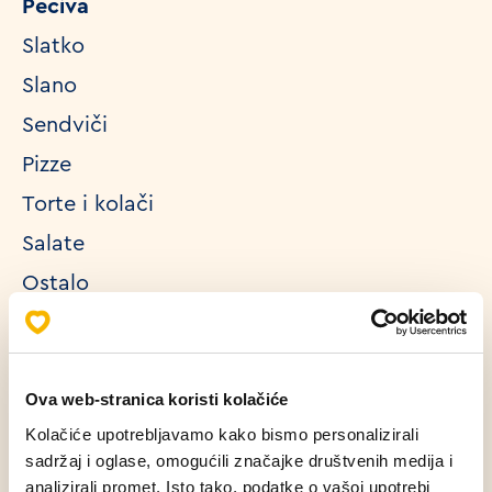
Peciva
Slatko
Slano
Sendviči
Pizze
Torte i kolači
Salate
Ostalo
Pronađi u Mlinar prodavaonici
Ova web-stranica koristi kolačiće
Kolačiće upotrebljavamo kako bismo personalizirali
Pronađi kod partnera
sadržaj i oglase, omogućili značajke društvenih medija i
analizirali promet. Isto tako, podatke o vašoj upotrebi