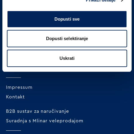
Dopusti sve
MLINAR pekarska industrija d.o.o.
Dopusti selektiranje
Radnička cesta 228c
HR-10000 Zagreb
Uskrati
+385 1 23 82 300
OIB: 62296711978
Impressum
Kontakt
B2B sustav za naručivanje
Suradnja s Mlinar veleprodajom