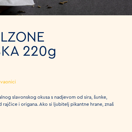
ALZONE
KA 220g
avaonici
nalnog slavonskog okusa s nadjevom od sira, šunke,
rajčice i origana. Ako si ljubitelj pikantne hrane, znaš