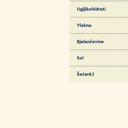
Ugljikohidrati
Vlakna
Bjelančevine
Sol
Šećer6.1