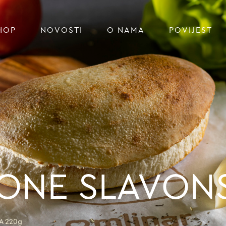
HOP
NOVOSTI
O NAMA
POVIJEST
ZONE SLAVON
A 220g