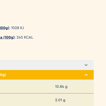
(100g)
: 1028 KJ
da (100g)
: 245 KCAL
00g)
10.84 g
2.01 g