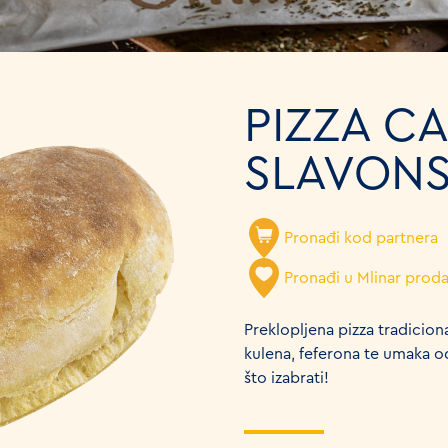
PIZZA C
SLAVONS
Pronađi kod partnera
Pronađi u Mlinar prod
Preklopljena pizza tradicio
kulena, feferona te umaka od 
što izabrati!