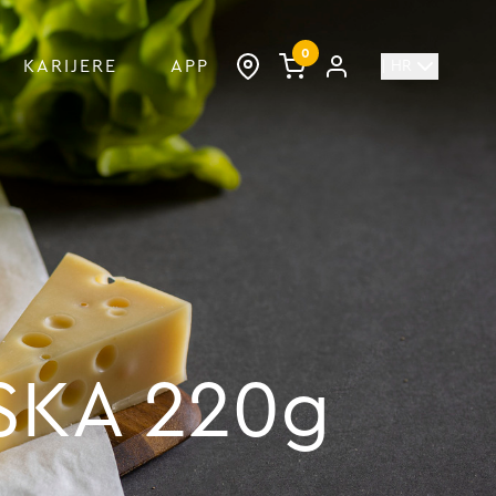
0
KARIJERE
APP
| HR
SKA 220g