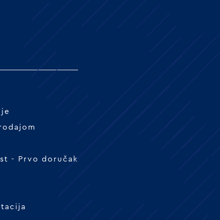
nje
prodajom
t - Prvo doručak
tacija