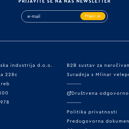
PRIJAVITE SE NA NAŠ NEWSLETTER
Prijavi se
ka industrija d.o.o.
B2B sustav za naručiva
ta 228c
Suradnja s Mlinar vele
greb
 300
Društvena odgovornos
1978
Politika privatnosti
Predugovorna dokumen