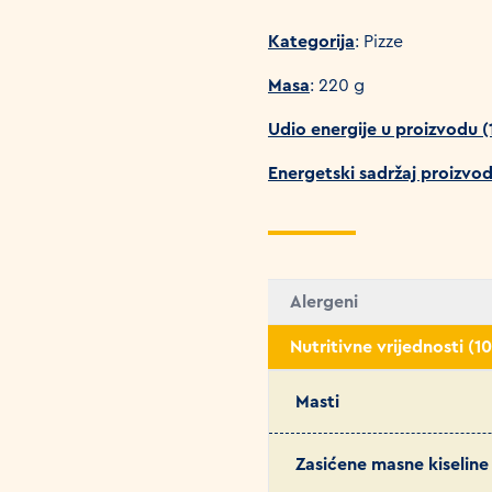
Kategorija
: Pizze
Masa
: 220 g
Udio energije u proizvodu 
Energetski sadržaj proizvo
Alergeni
Nutritivne vrijednosti (1
Masti
Zasićene masne kiseline