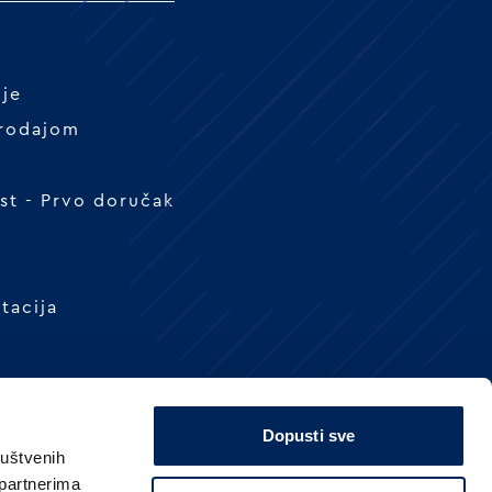
nje
prodajom
t - Prvo doručak
tacija
Dopusti sve
ruštvenih
 partnerima