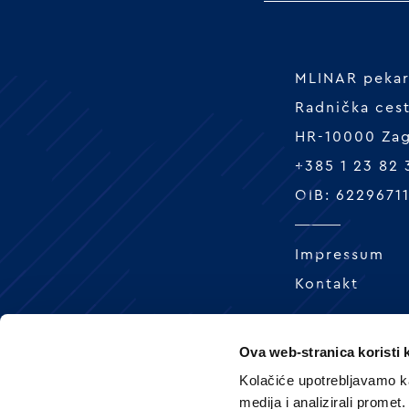
MLINAR pekars
Radnička ces
HR-10000 Za
+385 1 23 82
OIB: 6229671
Impressum
Kontakt
Ova web-stranica koristi 
Kolačiće upotrebljavamo ka
medija i analizirali promet