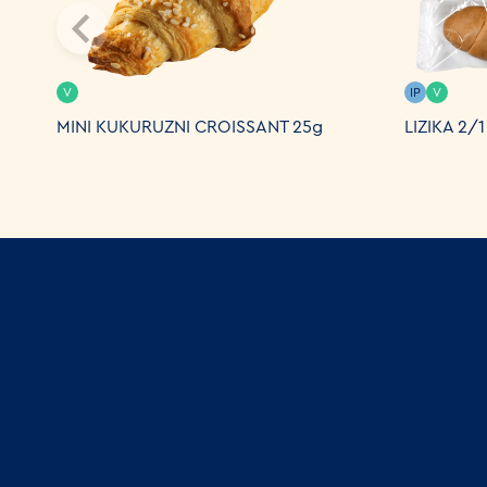
V
IP
V
MINI KUKURUZNI CROISSANT 25g
LIZIKA 2/