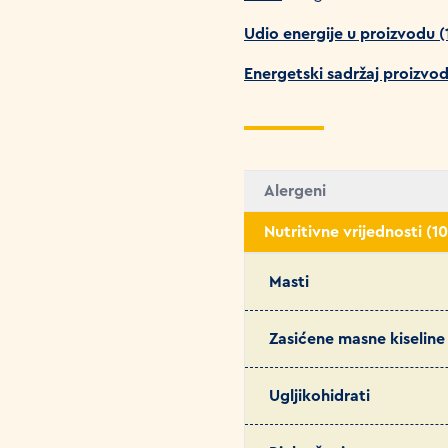
Udio energije u proizvodu 
Energetski sadržaj proizvo
Alergeni
Nutritivne vrijednosti (1
Masti
Zasićene masne kiseline
Ugljikohidrati