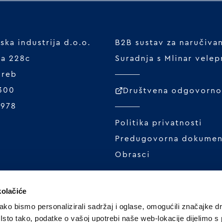
ka industrija d.o.o.
B2B sustav za naručiva
ta 228c
Suradnja s Mlinar vele
greb
 300
Društvena odgovornos
1978
Politika privatnosti
Predugovorna dokumen
Obrasci
kolačiće
ko bismo personalizirali sadržaj i oglase, omogućili značajke d
. Isto tako, podatke o vašoj upotrebi naše web-lokacije dijelimo s