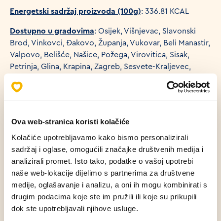
Energetski sadržaj proizvoda (100g)
: 336.81 KCAL
Dostupno u gradovima
: Osijek, Višnjevac, Slavonski
Brod, Vinkovci, Đakovo, Županja, Vukovar, Beli Manastir,
Valpovo, Belišće, Našice, Požega, Virovitica, Sisak,
Petrinja, Glina, Krapina, Zagreb, Sesvete-Kraljevec,
Zagreb-Buzin, Sesvete, Sveta Nedelja, Dugo Selo, Sveti
Ivan Zelina, Ivanić-Grad, Jastrebarsko, Karlovac,
Križevci, Bjelovar, Koprivnica, Vrbovec, Varaždin,
Čakovec, Novi Marof, Nedelišće, Čepin, Samobor,
Ova web-stranica koristi kolačiće
Slatina
Kolačiće upotrebljavamo kako bismo personalizirali
sadržaj i oglase, omogućili značajke društvenih medija i
analizirali promet. Isto tako, podatke o vašoj upotrebi
naše web-lokacije dijelimo s partnerima za društvene
Alergeni
medije, oglašavanje i analizu, a oni ih mogu kombinirati s
drugim podacima koje ste im pružili ili koje su prikupili
Nutritivne vrijednosti (100g)
dok ste upotrebljavali njihove usluge.