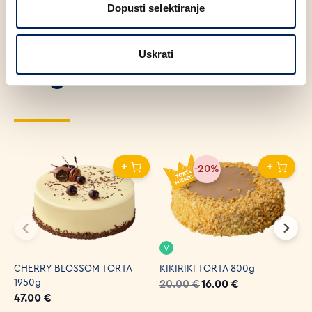
Dopusti selektiranje
Uskrati
Moglo bi Vas zanimati
+
+
-20%
V
CHERRY BLOSSOM TORTA
KIKIRIKI TORTA 800g
M
1950g
6
20.00 €
16.00 €
47.00 €
1