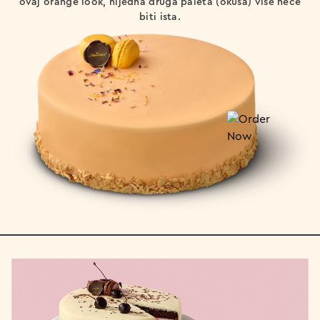
ovaj orange look, nijedna druga paleta (okusa) više neće
biti ista.