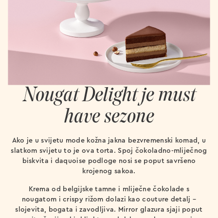
Nougat Delight je must
have sezone
Ako je u svijetu mode kožna jakna bezvremenski komad, u
slatkom svijetu to je ova torta. Spoj čokoladno-mliječnog
biskvita i daquoise podloge nosi se poput savršeno
krojenog sakoa.
Krema od belgijske tamne i mliječne čokolade s
nougatom i crispy rižom dolazi kao couture detalj –
slojevita, bogata i zavodljiva. Mirror glazura sjaji poput