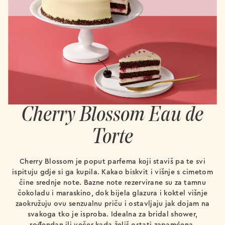
Cherry Blossom Eau de
Torte
Cherry Blossom je poput parfema koji staviš pa te svi
ispituju gdje si ga kupila. Kakao biskvit i višnje s cimetom
čine srednje note. Bazne note rezervirane su za tamnu
čokoladu i maraskino, dok bijela glazura i koktel višnje
zaokružuju ovu senzualnu priču i ostavljaju jak dojam na
svakoga tko je isproba. Idealna za bridal shower,
rođendan ili večer kada želiš ostati zapamćena.