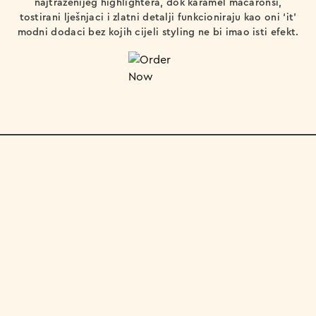
najtraženijeg highlightera, dok karamel macaronsi,
tostirani lješnjaci i zlatni detalji funkcioniraju kao oni ‘it’
modni dodaci bez kojih cijeli styling ne bi imao isti efekt.