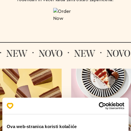
EW
·
NOVO
·
NEW
·
NOVO
·
N
Ova web-stranica koristi kolačiće