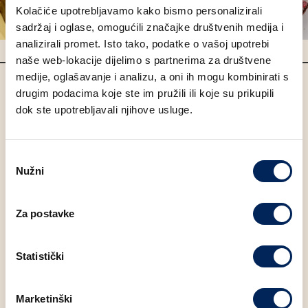
Kolačiće upotrebljavamo kako bismo personalizirali
sadržaj i oglase, omogućili značajke društvenih medija i
analizirali promet. Isto tako, podatke o vašoj upotrebi
naše web-lokacije dijelimo s partnerima za društvene
medije, oglašavanje i analizu, a oni ih mogu kombinirati s
Choco Boom Little black
drugim podacima koje ste im pružili ili koje su prikupili
dok ste upotrebljavali njihove usluge.
dress
Odabir
Little black dress apsolutni je must have svakog ormara,
Nužni
pristanka
pa tako i tanjura. Choco boom naš je crni klasik s kojim
sigurno nećete pogriješiti. Tamni čokoladni biskvit krojen
je po mjeri ozbiljnih sladokusaca. Belgijska tamna
Za postavke
čokolada (55%) vodi te na put u choco boom dubine.
Borovnice, naranče i hrskava straciatella čokolada plijene
pažnju već kod prvog zalogaja, a mirror tamna čokolada
Statistički
zaokružuje ovaj sjajni, slatki look. Večera ili after work
party – Choco boom savršen je odabir.
Marketinški