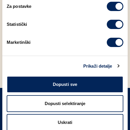
posebno oduševiti kada otvorite prozorčiće i u kutiju
Za postavke
stavite lampice 😊
FACEBOOK
LINKEDIN
Statistički
Marketinški
POVRATAK NA NOVOSTI
Prikaži detalje
Dopusti sve
Dopusti selektiranje
PRIJAVITE SE NA NAŠ NEWSLETTER
Uskrati
Prijavi se