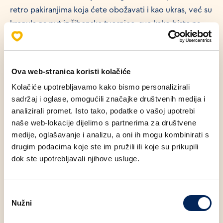
retro pakiranjima koja ćete obožavati i kao ukras, već su
krenula na put iz šibenske tvornice, sve kako biste na
vrijeme obogatili svoj blagdanski stol.
Naša priča počinje prije više od jednog stoljeća u
Križevcima, gdje je gospodin Hinko Schwartz prvo
Ova web-stranica koristi kolačiće
otvorio paromlin i tvornicu drvene robe te nakon toga
Kolačiće upotrebljavamo kako bismo personalizirali
1903. osnovao tvrtku "Prvi križevački paromlin i
sadržaj i oglase, omogućili značajke društvenih medija i
paropila Hinko Švarc i sinovi", danas poznatiju kao
analizirali promet. Isto tako, podatke o vašoj upotrebi
Mlinar. Jedna od Mlinarovih posebnosti i tada su bili
naše web-lokacije dijelimo s partnerima za društvene
upravo medenjaci. Bogati mirisom i okusom, danas
medije, oglašavanje i analizu, a oni ih mogu kombinirati s
predstavljaju pravi duh blagdana, još otkako su prvi put
drugim podacima koje ste im pružili ili koje su prikupili
zamirisali samostanskim kuhinjama u 12. stoljeću.
dok ste upotrebljavali njihove usluge.
U našim medenjacima čekaju vas okusi meda i začina,
dok naši amoreti dolaze u obliku srca te su meki, prhki i
Odabir
tope se u ustima.
Nužni
pristanka
Pakiranje keksića istovremeno je i ukras koji će vas