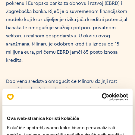
pokrenuli Europska banka za obnovu i razvoj (EBRD) i
Zagrebačka banka. Riječ je o suvremenom financijskom
modelu koji kroz dijeljenje rizika jača kreditni potencijal
banaka te omogućuje snažniju potporu privatnom
sektoru i realnom gospodarstvu. U okviru ovog
aranžmana, Mlinaru je odobren kredit u iznosu od 15
milijuna eura, pri čemu EBRD jamči 65 posto iznosa
kredita.
Dobivena sredstva omogućit će Mlinaru daljnji rast i
razvoj kroz kapitalna ulaganja, modernizaciju
proizvodnih kapaciteta, širenje i obnovu maloprodajne
mreže poslovnica, kao i potencijalne strateške
akvizicije. Za EBRD, instrumenti nefinanciranog dijeljenja
Ova web-stranica koristi kolačiće
rizika predstavljaju jedan od ključnih alata za jačanje
Kolačiće upotrebljavamo kako bismo personalizirali
konkurentnosti privatnog sektora. Kroz ovakve modele
sadržaj i oglase, omogućili značajke društvenih medija i