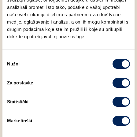
financiranja, EBRD omogućuje bankama da oslobode
analizirali promet. Isto tako, podatke o vašoj upotrebi
dodatne kapitalne kapacitete i prošire kreditiranje
naše web-lokacije dijelimo s partnerima za društvene
poduzeća koja imaju potencijal za održivi rast i razvoj.
medije, oglašavanje i analizu, a oni ih mogu kombinirati s
drugim podacima koje ste im pružili ili koje su prikupili
dok ste upotrebljavali njihove usluge.
Suradnja Mlinara, EBRD-a i Zagrebačke banke primjer je
kako partnerstvo financijskih institucija i realnog sektora
Odabir
može imati konkretan i dugoročan učinak na razvoj
Nužni
pristanka
gospodarstva, poticanje investicija i jačanje otpornosti
prehrambene industrije u Hrvatskoj.
Za postavke
Krajem 2025. godine potpisana je investicija u Mlinar,
Statistički
predvođena Europskom bankom za obnovu i razvoj
(EBRD), ukupne vrijednosti do 80 milijuna eura, od čega
EBRD sudjeluje s do 50 milijuna eura, uz participaciju
Marketinški
MidEurope i BOSQAR INVESTA. EBRD i BOSQAR INVEST