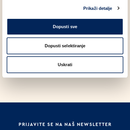
grupa, čiji je Mlinar dio, zajedno su dosad mobilizirali
oko 170 milijuna eura ukupnog financiranja, su značajno
Prikaži detalje
doprinijeli dugoročnom ekonomskom rastu i otpornosti
Hrvatske, ali i šire regije.
Dopusti sve
FACEBOOK
LINKEDIN
Dopusti selektiranje
Uskrati
POVRATAK NA NOVOSTI
PRIJAVITE SE NA NAŠ NEWSLETTER