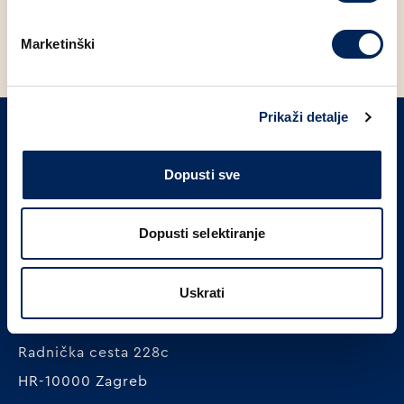
Marketinški
Prikaži detalje
PRIJAVITE SE NA NAŠ NEWSLETTER
Dopusti sve
Prijavi se
Dopusti selektiranje
Uskrati
MLINAR pekarska industrija d.o.o.
Radnička cesta 228c
HR-10000 Zagreb