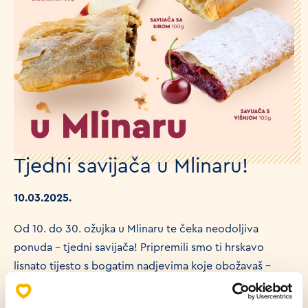
Tjedni savijača u Mlinaru!
10.03.2025.
Od 10. do 30. ožujka u Mlinaru te čeka neodoljiva
ponuda – tjedni savijača! Pripremili smo ti hrskavo
lisnato tijesto s bogatim nadjevima koje obožavaš –
biraj između kremastog sira, sočnih jabuka ili zavodljivih
višanja.