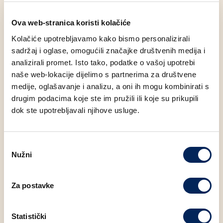
Ova web-stranica koristi kolačiće
Bilo da tražiš slatku pauzu u danu, desert za dijeljenje s
Kolačiće upotrebljavamo kako bismo personalizirali
ekipom ili uživaš u dobroj savijači uz kavu, sada je
sadržaj i oglase, omogućili značajke društvenih medija i
savršena prilika da ih isprobaš sve! I to po super cijeni!
analizirali promet. Isto tako, podatke o vašoj upotrebi
naše web-lokacije dijelimo s partnerima za društvene
medije, oglašavanje i analizu, a oni ih mogu kombinirati s
Svakog dana te čekamo u Mlinaru, a ako si u pokretu –
drugim podacima koje ste im pružili ili koje su prikupili
naruči omiljenu savijaču i putem Wolta.
dok ste upotrebljavali njihove usluge.
Zasladimo zajedno proljeće! 🌷💙
Odabir
Nužni
pristanka
FACEBOOK
LINKEDIN
Za postavke
Statistički
POVRATAK NA NOVOSTI