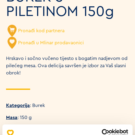
PILETINOM 150g
Pronađi kod partnera
Pronađi u Mlinar prodavaonici
Hrskavo i sočno vučeno tijesto s bogatim nadjevom od
pilećeg mesa. Ova delicija savršen je izbor za Vaš slasni
obrok!
Kategorija
: Burek
Masa
: 150 g
Udio energije u proizvodu (100g)
: 1040 KJ