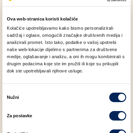
Energetski sadržaj proizvoda (100g)
: 248 KCAL
Ova web-stranica koristi kolačiće
Kolačiće upotrebljavamo kako bismo personalizirali
sadržaj i oglase, omogućili značajke društvenih medija i
Alergeni
analizirali promet. Isto tako, podatke o vašoj upotrebi
naše web-lokacije dijelimo s partnerima za društvene
Nutritivne vrijednosti (100g)
medije, oglašavanje i analizu, a oni ih mogu kombinirati s
drugim podacima koje ste im pružili ili koje su prikupili
Masti
12.77 g
dok ste upotrebljavali njihove usluge.
Zasićene masne kiseline
4.13 g
Odabir
Nužni
pristanka
Ugljikohidrati
23.25 g
Za postavke
Bjelančevine
10.17 g