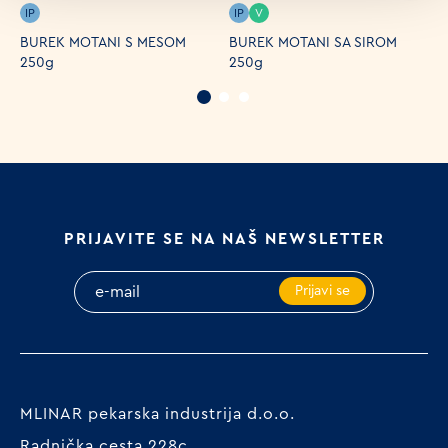
IP
IP
V
BUREK MOTANI S MESOM
BUREK MOTANI SA SIROM
P
250g
250g
PRIJAVITE SE NA NAŠ NEWSLETTER
Prijavi se
MLINAR pekarska industrija d.o.o.
Radnička cesta 228c