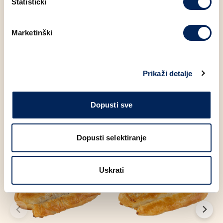
Statistički
Sol
1.48 g
Marketinški
Šećer
2.10 g
Prikaži detalje
Moglo bi Vas zanimati
Dopusti sve
Dopusti selektiranje
Uskrati