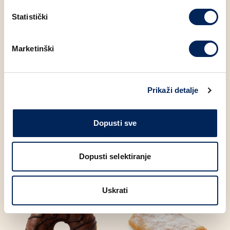
Bjelančevine
8.10 g
Statistički
Sol
1.00 g
Marketinški
Šećer6.1
18.40 g
Prikaži detalje
Dopusti sve
Moglo bi Vas zanimati
Dopusti selektiranje
Uskrati