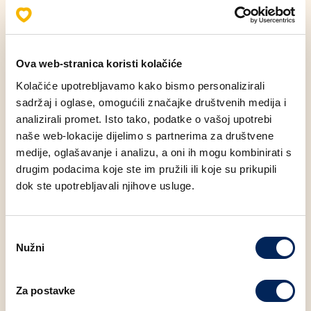
Energetski sadržaj proizvoda (100g)
: 443 KCAL
Ova web-stranica koristi kolačiće
Kolačiće upotrebljavamo kako bismo personalizirali
Alergeni
sadržaj i oglase, omogućili značajke društvenih medija i
analizirali promet. Isto tako, podatke o vašoj upotrebi
Nutritivne vrijednosti (100g)
naše web-lokacije dijelimo s partnerima za društvene
medije, oglašavanje i analizu, a oni ih mogu kombinirati s
Masti
25.40 g
drugim podacima koje ste im pružili ili koje su prikupili
dok ste upotrebljavali njihove usluge.
Zasićene masne kiseline
11.70 g
Odabir
Ugljikohidrati
44.20 g
Nužni
pristanka
Vlakna
2.70 g
Za postavke