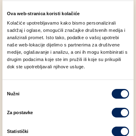
Ova web-stranica koristi kolačiće
Kolačiće upotrebljavamo kako bismo personalizirali
sadržaj i oglase, omogućili značajke društvenih medija i
analizirali promet. Isto tako, podatke o vašoj upotrebi
naše web-lokacije dijelimo s partnerima za društvene
Moglo bi Vas zanimati
medije, oglašavanje i analizu, a oni ih mogu kombinirati s
drugim podacima koje ste im pružili ili koje su prikupili
dok ste upotrebljavali njihove usluge.
Odabir
Nužni
pristanka
Za postavke
V
IP
I
Statistički