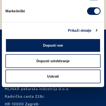
FIT KRUH PAK 420g
KALNIČKI KRUH PAK 600g
H
Marketinški
Prikaži detalje
Dopusti sve
PRIJAVITE SE NA NAŠ NEWSLETTER
Prijavi se
Dopusti selektiranje
Uskrati
MLINAR pekarska industrija d.o.o.
Radnička cesta 228c
HR-10000 Zagreb