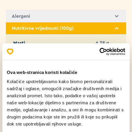
Alergeni
Nutritivne vrijednosti (100g)
Masti
6.38 g
Zasićene masne kiseline
2.23 g
Ova web-stranica koristi kolačiće
Ugljikohidrati
39.79 g
Kolačiće upotrebljavamo kako bismo personalizirali
sadržaj i oglase, omogućili značajke društvenih medija i
Bjelančevine
12.28 g
analizirali promet. Isto tako, podatke o vašoj upotrebi
naše web-lokacije dijelimo s partnerima za društvene
medije, oglašavanje i analizu, a oni ih mogu kombinirati s
Sol
1.40 g
drugim podacima koje ste im pružili ili koje su prikupili
dok ste upotrebljavali njihove usluge.
Šećer
2.90 g