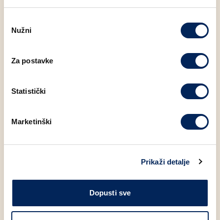
Odabir
Nužni
pristanka
Moglo bi Vas zanimati
Za postavke
Statistički
Marketinški
Prikaži detalje
V
IP
V
Dopusti sve
KRUH SOFTY PAK 400g
CHIA KRUH PAK 400g
M
7