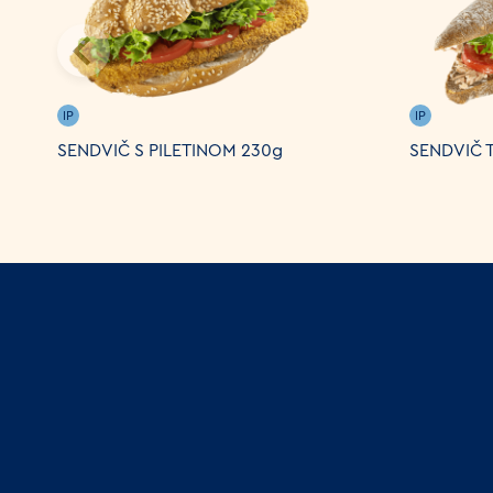
IP
IP
SENDVIČ S PILETINOM 230g
SENDVIČ 