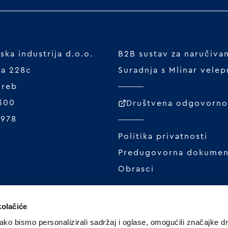
ka industrija d.o.o.
B2B sustav za naručiva
ta 228c
Suradnja s Mlinar vele
greb
 300
Društvena odgovornos
1978
Politika privatnosti
Predugovorna dokumen
Obrasci
kolačiće
ko bismo personalizirali sadržaj i oglase, omogućili značajke d