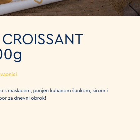
 CROISSANT
00g
avaonici
tu s maslacem, punjen kuhanom šunkom, sirom i
bor za dnevni obrok!