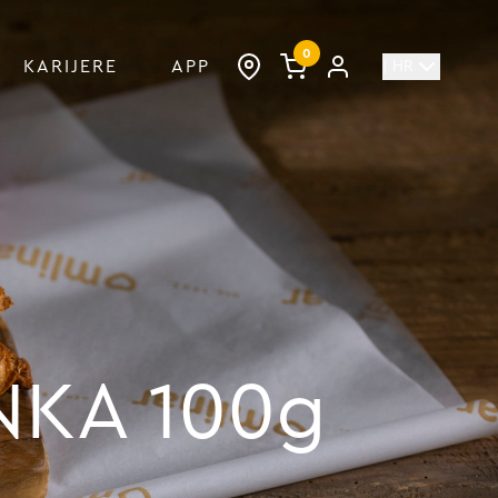
0
KARIJERE
APP
| HR
NKA 100g