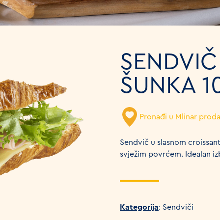
SENDVIČ
ŠUNKA 1
Pronađi u Mlinar prod
Sendvič u slasnom croissan
svježim povrćem. Idealan iz
Kategorija
: Sendviči