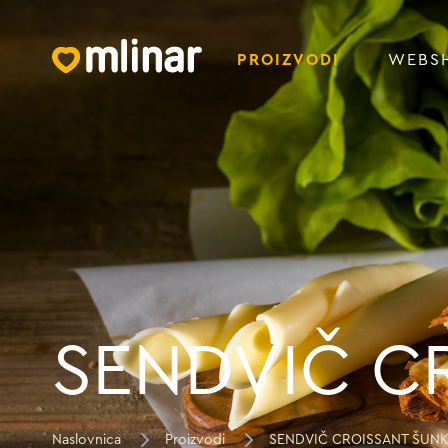
PROIZVODI
WEBS
SENDVIČ C
Naslovnica
Proizvodi
SENDVIČ CROISSANT ŠUNK