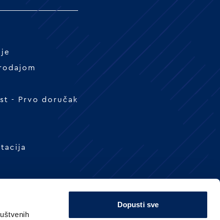
nje
prodajom
t - Prvo doručak
tacija
Dopusti sve
ruštvenih