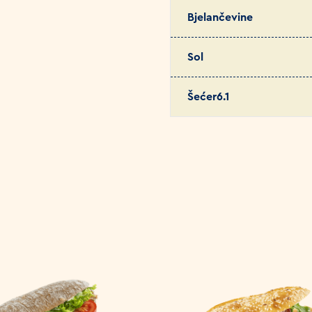
Bjelančevine
Sol
Šećer6.1