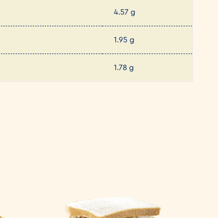
4.57 g
1.95 g
1.78 g