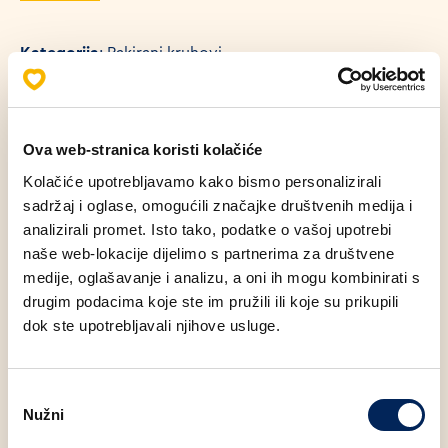
Kategorija
: Pakirani kruhovi
Masa
: 500 g
Udio energije u proizvodu (100g)
: 1018 KJ
Ova web-stranica koristi kolačiće
Energetski sadržaj proizvoda (100g)
: 240 KCAL
Kolačiće upotrebljavamo kako bismo personalizirali
sadržaj i oglase, omogućili značajke društvenih medija i
analizirali promet. Isto tako, podatke o vašoj upotrebi
naše web-lokacije dijelimo s partnerima za društvene
medije, oglašavanje i analizu, a oni ih mogu kombinirati s
drugim podacima koje ste im pružili ili koje su prikupili
dok ste upotrebljavali njihove usluge.
Moglo bi Vas zanimati
Odabir
Nužni
pristanka