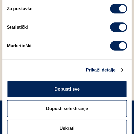
Za postavke
Statistički
Marketinški
IP
V
ZLATNI KRUH SA SJEMENKAMA
KUKURUZNI MIJEŠANI KRUH
S
Prikaži detalje
PAK 300g
CIJELI PAK 500g
Dopusti sve
Dopusti selektiranje
PRIJAVITE SE NA NAŠ NEWSLETTER
Uskrati