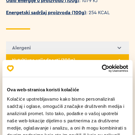
Udio energije u proizvodu (100g)
: 1079 KJ
Energetski sadržaj proizvoda (100g)
: 254 KCAL
Alergeni
Nutritivne vrijednosti (100g)
Masti
1.28 g
Ova web-stranica koristi kolačiće
Zasićene masne kiseline
0.61 g
Kolačiće upotrebljavamo kako bismo personalizirali
sadržaj i oglase, omogućili značajke društvenih medija i
Ugljikohidrati
50.99 g
analizirali promet. Isto tako, podatke o vašoj upotrebi
naše web-lokacije dijelimo s partnerima za društvene
Bjelančevine
9.73 g
medije, oglašavanje i analizu, a oni ih mogu kombinirati s