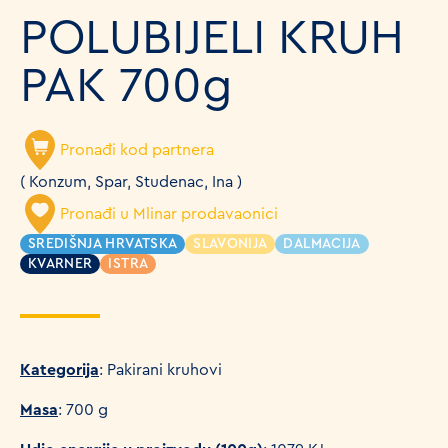
POLUBIJELI KRUH
PAK 700g
Pronađi kod partnera
( Konzum, Spar, Studenac, Ina )
Pronađi u Mlinar prodavaonici
SREDIŠNJA HRVATSKA
SLAVONIJA
DALMACIJA
KVARNER
ISTRA
Kategorija
: Pakirani kruhovi
Masa
: 700 g