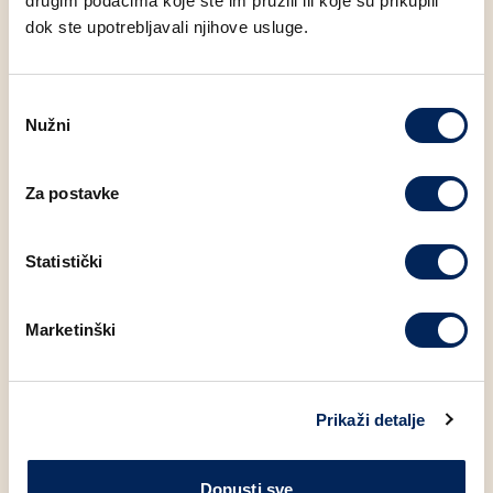
drugim podacima koje ste im pružili ili koje su prikupili
dok ste upotrebljavali njihove usluge.
Sol
1.37 g
Šećer
6.10 g
Odabir
Nužni
pristanka
Za postavke
Moglo bi Vas zanimati
Statistički
Marketinški
Prikaži detalje
Dopusti sve