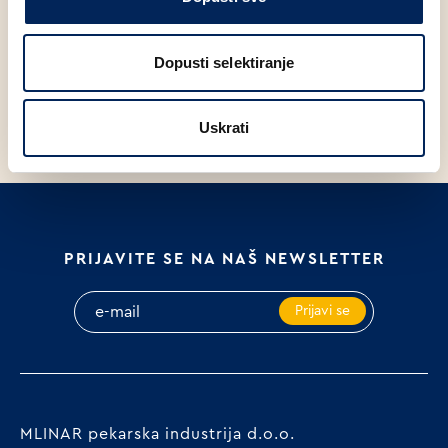
IP
V
Dopusti selektiranje
MLINAR TOAST INTEGRALNI
CHIA KRUH PAK 400g
B
400g
Uskrati
PRIJAVITE SE NA NAŠ NEWSLETTER
Prijavi se
MLINAR pekarska industrija d.o.o.