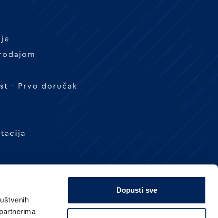
nje
prodajom
t - Prvo doručak
tacija
Dopusti sve
ruštvenih
 partnerima