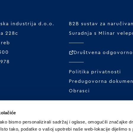
ka industrija d.o.o.
B2B sustav za naručiva
ta 228c
Suradnja s Mlinar vele
greb
 300
Društvena odgovornos
1978
Politika privatnosti
Predugovorna dokumen
Obrasci
kolačiće
ko bismo personalizirali sadržaj i oglase, omogućili značajke d
. Isto tako, podatke o vašoj upotrebi naše web-lokacije dijelimo s