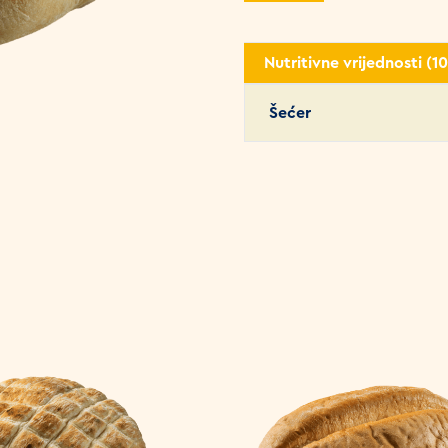
Nutritivne vrijednosti (1
Šećer