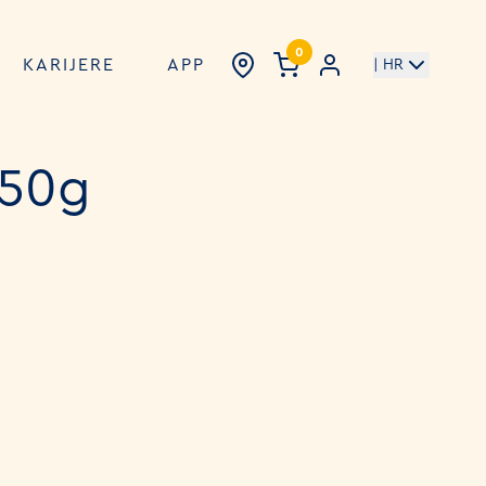
0
KARIJERE
APP
| HR
50g