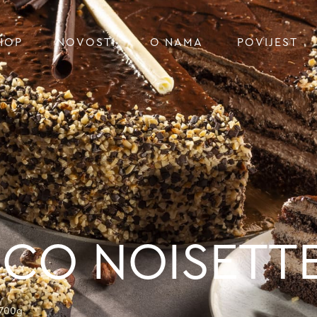
HOP
NOVOSTI
O NAMA
POVIJEST
CO NOISETTE
700g