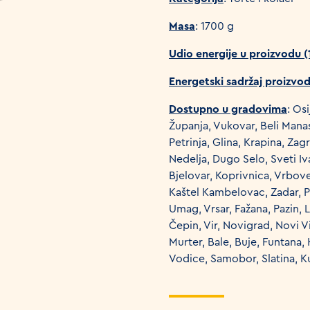
Masa
: 1700 g
Udio energije u proizvodu 
Energetski sadržaj proizvo
Dostupno u gradovima
: Os
Županja, Vukovar, Beli Manast
Petrinja, Glina, Krapina, Za
Nedelja, Dugo Selo, Sveti Iv
Bjelovar, Koprivnica, Vrbove
Kaštel Kambelovac, Zadar, Pr
Umag, Vrsar, Fažana, Pazin, L
Čepin, Vir, Novigrad, Novi V
Murter, Bale, Buje, Funtana, 
Vodice, Samobor, Slatina, 