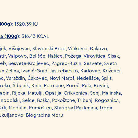
(100g)
: 1320.39 KJ
da (100g)
: 316.43 KCAL
ijek, Višnjevac, Slavonski Brod, Vinkovci, Đakovo,
ir, Valpovo, Belišće, Našice, Požega, Virovitica, Sisak,
greb, Sesvete-Kraljevec, Zagreb-Buzin, Sesvete, Sveta
an Zelina, Ivanić-Grad, Jastrebarsko, Karlovac, Križevci,
c, Varaždin, Čakovec, Novi Marof, Nedelišće, Split,
eko, Šibenik, Knin, Petrčane, Poreč, Pula, Rovinj,
abin, Rijeka, Matulji, Opatija, Crikvenica, Senj, Malinska,
inodolski, Selce, Baška, Pakoštane, Tribunj, Rogoznica,
Krk, Medulin, Primošten, Starigrad Paklenica, Trogir,
Kukuljanovo, Biograd na Moru