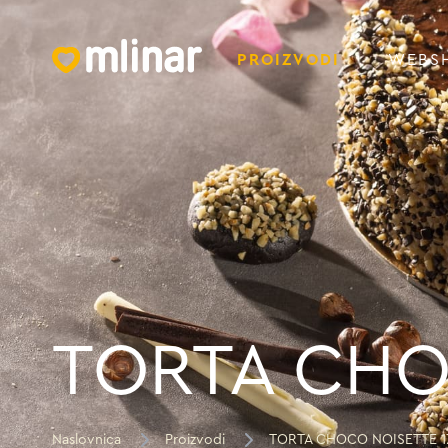
PROIZVODI
WEBS
TORTA CHO
Naslovnica
Proizvodi
TORTA CHOCO NOISETTE 1