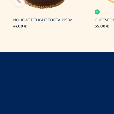
V
NOUGAT DELIGHT TORTA 1950g
CHEESECA
47.00 €
35.00 €