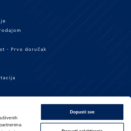
nje
prodajom
t - Prvo doručak
tacija
Dopusti sve
ruštvenih
 partnerima