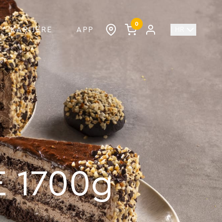
0
KARIJERE
APP
| HR
 1700g