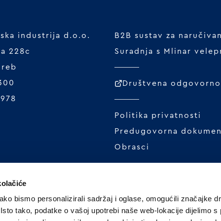
ka industrija d.o.o.
B2B sustav za naručiva
ta 228c
Suradnja s Mlinar vele
greb
 300
Društvena odgovornos
1978
Politika privatnosti
Predugovorna dokumen
Obrasci
kolačiće
ko bismo personalizirali sadržaj i oglase, omogućili značajke d
. Isto tako, podatke o vašoj upotrebi naše web-lokacije dijelimo s