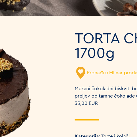
TORTA C
1700g
Pronađi u Mlinar prod
Mekani čokoladni biskvit, b
preljev od tamne čokolade u
35,00 EUR
Kategorija
: Torte i kolači