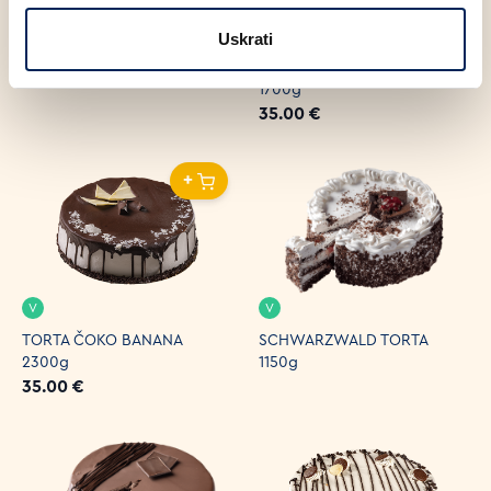
V
V
Uskrati
MINI NUTISSIMA TORTA 650g
TORTA CHOCO NOISETTE
1700g
35.00 €
+
V
V
TORTA ČOKO BANANA
SCHWARZWALD TORTA
2300g
1150g
35.00 €