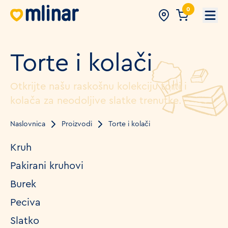
0
Open
Torte i kolači
Otkrijte našu raskošnu kolekciju torti i
kolača za neodoljive slatke trenutke.
Naslovnica
Proizvodi
Torte i kolači
Kruh
Pakirani kruhovi
Burek
Peciva
Slatko