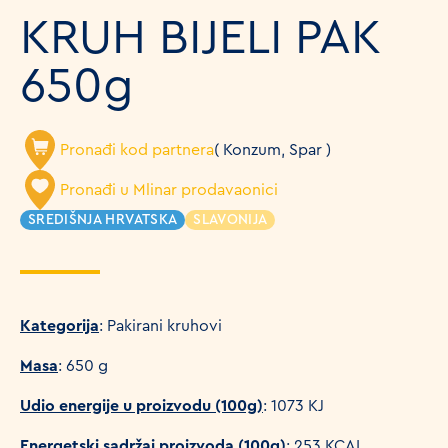
KRUH BIJELI PAK
650g
Pronađi kod partnera
( Konzum, Spar )
Pronađi u Mlinar prodavaonici
SREDIŠNJA HRVATSKA
SLAVONIJA
Kategorija
: Pakirani kruhovi
Masa
: 650 g
Udio energije u proizvodu (100g)
: 1073 KJ
Energetski sadržaj proizvoda (100g)
: 253 KCAL