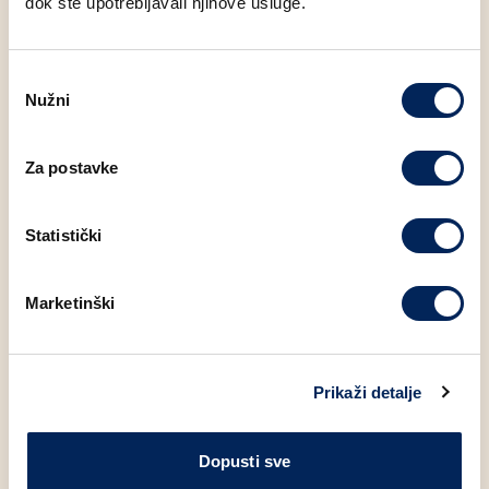
dok ste upotrebljavali njihove usluge.
Šećer
2.50 g
Odabir
Nužni
pristanka
Za postavke
Moglo bi Vas zanimati
Statistički
Marketinški
Prikaži detalje
Dopusti sve