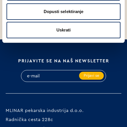
MLINAR TOAST INTEGRALNI
MLINAR TOAST CLASSIC 400g
D
Dopusti selektiranje
400g
Uskrati
PRIJAVITE SE NA NAŠ NEWSLETTER
Prijavi se
MLINAR pekarska industrija d.o.o.
Radnička cesta 228c