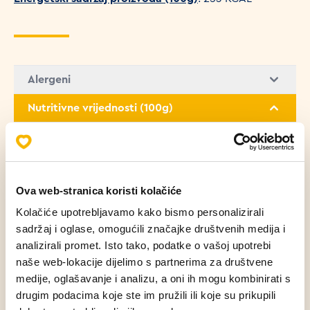
Alergeni
Nutritivne vrijednosti (100g)
Masti
1.32 g
Zasićene masne kiseline
0.66 g
Ova web-stranica koristi kolačiće
Kolačiće upotrebljavamo kako bismo personalizirali
Ugljikohidrati
50.91 g
sadržaj i oglase, omogućili značajke društvenih medija i
analizirali promet. Isto tako, podatke o vašoj upotrebi
Bjelančevine
9.33 g
naše web-lokacije dijelimo s partnerima za društvene
medije, oglašavanje i analizu, a oni ih mogu kombinirati s
drugim podacima koje ste im pružili ili koje su prikupili
Sol
1.38 g